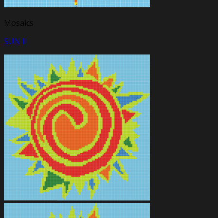
Mosaics
SUN II