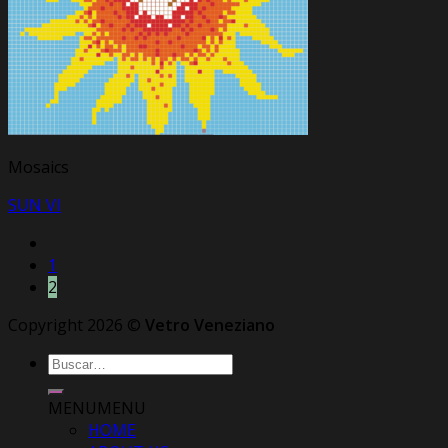
Mosaics
SUN VI
1
2
Copyright 2026 ©
Vetro Veneziano
Buscar
por:
MENU
MENU
HOME